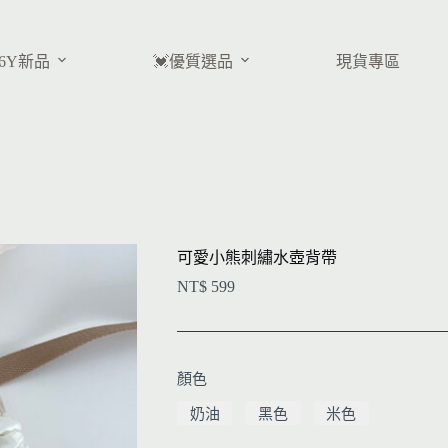
26Y新品
💓優質選品
現貨專區
可愛小熊刺繡水壺背帶
NT$
599
顏色
奶油
黑色
米色