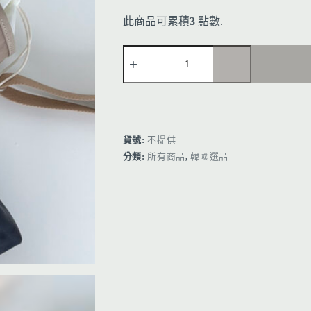
此商品可累積
3
點數.
A
l
t
e
r
貨號:
不提供
n
分類:
所有商品
,
韓國選品
a
t
i
v
e
: