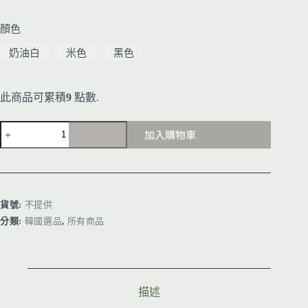
顏色
奶油白
米色
黑色
此商品可累積
9
點數.
加入購物車
A
l
t
e
r
貨號:
不提供
n
分類:
韓國選品
,
所有商品
a
t
i
v
e
:
描述