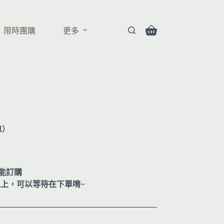
限時團購
更多
包）
能訂購
以上，可以等待在下單唷~