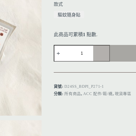
款式
驅蚊隨身貼
此商品可累積
1
點數.
A
l
t
e
r
貨號:
D24SS_BDPI_P271-1
n
分類:
所有商品
,
ACC 配件/鞋/襪
,
現貨專區
a
t
i
v
e
: